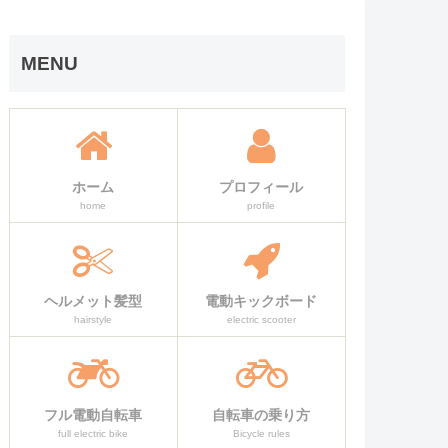
MENU
ホーム
プロフィール
home
profile
ヘルメット髪型
電動キックボード
hairstyle
electric scooter
フル電動自転車
自転車の乗り方
full electric bike
Bicycle rules