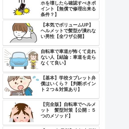
ホを壊したら確認すべきポ
イント【無償で修理出来る
条件？】
【本気でボリュームUP】
ヘルメットで髪型が潰れな
い男性【全ワザ公開】
自転車で車道が怖くて走れ
ない人【結論：車道を走ら
なくて良い】
【基本】学校タブレット弁
償はいくら？【判断ポイン
ト２つ＆対策あり】
【完全版】自転車でヘルメ
ット 髪型対策【公開：５
つのメソッド】