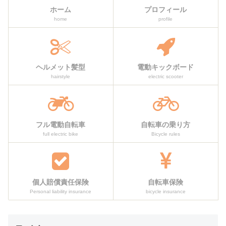
ホーム
プロフィール
home
profile
ヘルメット髪型
電動キックボード
hairstyle
electric scooter
フル電動自転車
自転車の乗り方
full electric bike
Bicycle rules
個人賠償責任保険
自転車保険
Personal liability insurance
bicycle insurance