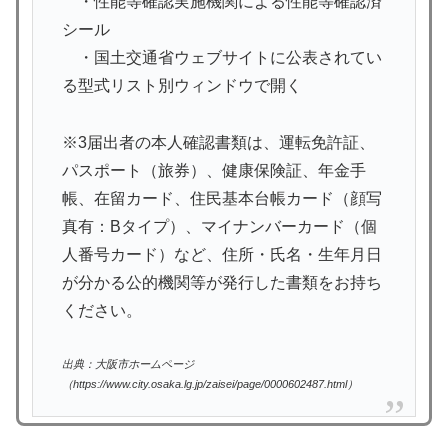
・性能等確認実施機関による性能等確認済
シール
・国土交通省ウェブサイトに公表されてい
る型式リスト別ウィンドウで開く
※3届出者の本人確認書類は、運転免許証、
パスポート（旅券）、健康保険証、年金手
帳、在留カード、住民基本台帳カード（顔写
真有：Bタイプ）、マイナンバーカード（個
人番号カード）など、住所・氏名・生年月日
が分かる公的機関等が発行した書類をお持ち
ください。
出典：大阪市ホームページ
（https://www.city.osaka.lg.jp/zaisei/page/0000602487.html）