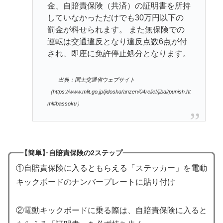
金、自賠責保険（共済）の証明書を所持
していなかっただけでも30万円以下の
罰金が科せられます。 また無保険での
運転は交通違反となり違反点数6点が付
され、即座に免許停止処分となります。
出典：国土交通省ウェブサイト
（https://www.mlit.go.jp/jidosha/anzen/04relief/jibai/punish.ht
ml#bassoku）
【簡単】自賠責保険の2ステップ
①自賠責保険に入るともらえる「ステッカー」を電動
キックボードのナンバープレートに貼り付け
②電動キックボードに乗る際は、自賠責保険に入ると