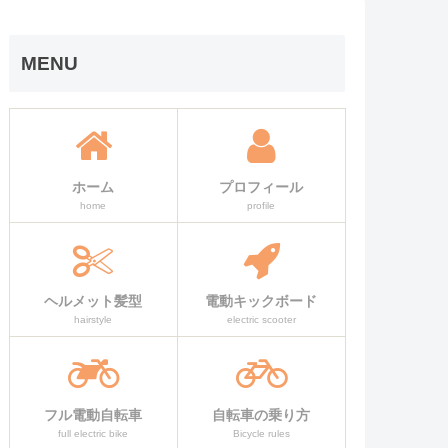
MENU
ホーム
プロフィール
home
profile
ヘルメット髪型
電動キックボード
hairstyle
electric scooter
フル電動自転車
自転車の乗り方
full electric bike
Bicycle rules