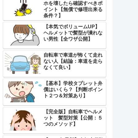
ホを壊したら確認すべきポ
イント【無償で修理出来る
条件？】
【本気でボリュームUP】
ヘルメットで髪型が潰れな
い男性【全ワザ公開】
自転車で車道が怖くて走れ
ない人【結論：車道を走ら
なくて良い】
【基本】学校タブレット弁
償はいくら？【判断ポイン
ト２つ＆対策あり】
【完全版】自転車でヘルメ
ット 髪型対策【公開：５
つのメソッド】